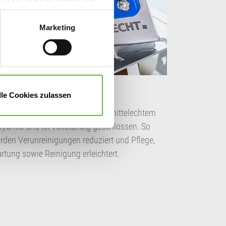
cken erteilen. Sie können
deaktivieren Sie diesen Dienst
Marketing
n, müssen Sie Ihre
Hygienic“-Design
lle Cookies zulassen
r blaue Kern besteht aus lebensmittelechtem
lyamid und ist vollständig geschlossen. So
rden Verunreinigungen reduziert und Pflege,
rtung sowie Reinigung erleichtert.