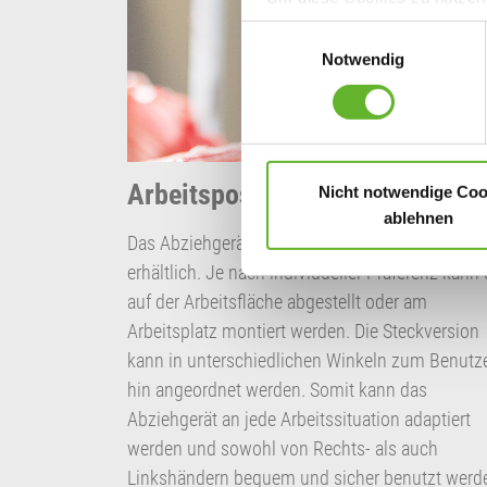
uns mit Klick auf „Alle Cooki
Einwilligungsauswahl
Ihre erteilte Einwilligung je
Notwendig
im auf der Webseite bereitge
Wenn Sie unter 16 Jahre alt 
Erziehungsberechtigten um Er
Arbeitsposition
Nicht notwendige Coo
Weitere Informationen finden
ablehnen
Das Abziehgerät ist als Tisch- und Steckversion
erhältlich. Je nach individueller Präferenz kann 
auf der Arbeitsfläche abgestellt oder am
Arbeitsplatz montiert werden. Die Steckversion
kann in unterschiedlichen Winkeln zum Benutz
hin angeordnet werden. Somit kann das
Abziehgerät an jede Arbeitssituation adaptiert
werden und sowohl von Rechts- als auch
Linkshändern bequem und sicher benutzt werd