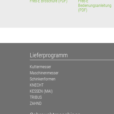
Fred-E Broschüre (PDF)
Fred-E
Bedienungsanleitung
(PDF)
Lieferprogramm
Kuttermesser
Maschinenmesser
Schinkenformen
KNECHT
KESSEN (MAI)
TRIBUS
ZAHND