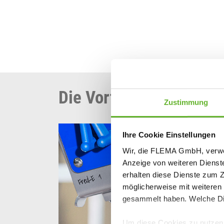
Die Vorteile auf einen B
Zustimmung
Ihre Cookie Einstellungen
Wir, die FLEMA GmbH, verwen
Anzeige von weiteren Dienst
erhalten diese Dienste zum 
möglicherweise mit weiteren
gesammelt haben. Welche Die
Um diese Cookies zu nutzen, 