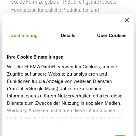
exakte Form zu geben. TRIBUS fertigt ihre robuste
Formpresse für jegliche Produktarten und
Produktmaße aus rostfreiem Edelstahl an.
Die Pressformen haben feste Maße und werden für
Zustimmung
Details
Über Cookies
jeden Kundenbedarf individuell angefertigt. Durch ein
einfaches aber sehr robustes Türen- und Schließen-
System wird ein müheloses und schnelles Be- und
Ihre Cookie Einstellungen
Entladen garantiert. Für die Funktion der Speckpresse
Wir, die FLEMA GmbH, verwenden Cookies, um die
mit variablen Pressdruck ist einzig ein
Zugriffe auf unsere Website zu analysieren und
Druckluftanschluss notwendig.
Funktionen für die Anzeige von weiteren Diensten
(YouTube/Google Maps) anbieten zu können.
TRIBUpress – massiv, kraftvoll, einzigartig
Informationen zu Ihrem Nutzerverhalten erhalten diese
Dienste zum Zwecke der Nutzung in sozialen Medien,
(Quelle:
www.tribus.bz
)
Werbung, Analysen und führen diese Informationen
möglicherweise mit weiteren Daten zusammen, die sie
unabhängig von unserer Website von Ihnen erhalten oder
gesammelt haben. Welche Dienste eingesetzt werden
E