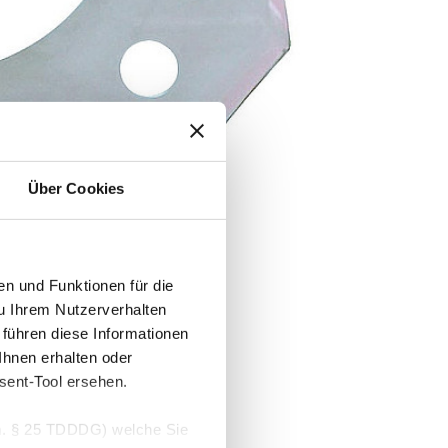
Über Cookies
n und Funktionen für die
u Ihrem Nutzerverhalten
führen diese Informationen
hnen erhalten oder
sent-Tool ersehen.
V.m. § 25 TDDDG) welche Sie