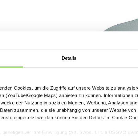
Details
den Cookies, um die Zugriffe auf unsere Website zu analysiere
en (YouTube/Google Maps) anbieten zu können. Informationen z
Zwecke der Nutzung in sozialen Medien, Werbung, Analysen und 
 Daten zusammen, die sie unabhängig von unserer Website von I
nste eingesetzt werden können Sie den Details im Cookie-Con
 Sie auch interessieren
benötigen wir Ihre Einwilligung (Art. 6 Abs. 1 lit. a DSGVO i.