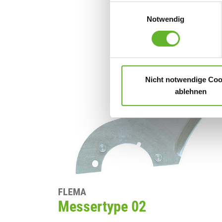
uns mit Klick auf „Alle Cooki
Einwilligungsauswahl
Ihre erteilte Einwilligung je
Notwendig
im auf der Webseite bereitge
Wenn Sie unter 16 Jahre alt 
Erziehungsberechtigten um Er
Nicht notwendige Coo
Weitere Informationen finden
ablehnen
FLEMA
Messertype 02