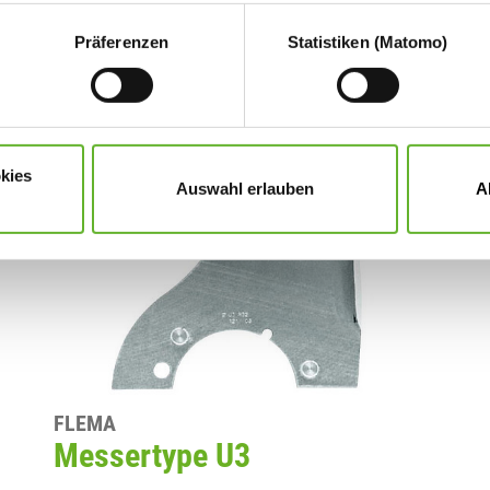
es zulassen“ oder die Auswahl treffen und „Auswahl erlauben“ kli
derzeit für die Zukunft widerrufen. Um Ihren Widerruf auszuüben, 
Präferenzen
Statistiken (Matomo)
stellten "Cookie-Consent-Tool.
sind und Ihre Zustimmung zu freiwilligen Diensten geben möchte
laubnis bitten.
kies
Auswahl erlauben
A
 Sie in unseren
Datenschutzhinweise
.
FLEMA
Messertype U3